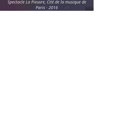
Spectacle La Pieuvre, Cité de la musique de
Paris · 2016
Me contacter
Luciano Berio · Sequenza I
Samuel Bricault
Printemps des arts de Monte-Carlo · 2018